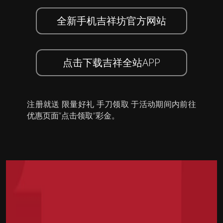
全新手机吉祥坊官方网站
点击下载吉祥全站APP
注册就送 限量好礼 手刀领取 于活动期间内前往
优惠页面”点击领取”彩金。