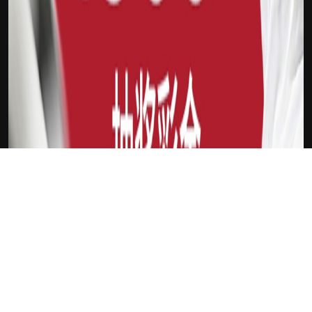
吉祥坊FTI
新会员
注册送18