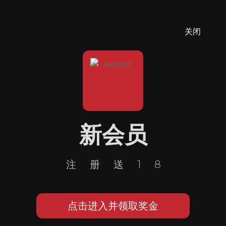
关闭
新会员
注册送18
点击进入并领取奖金