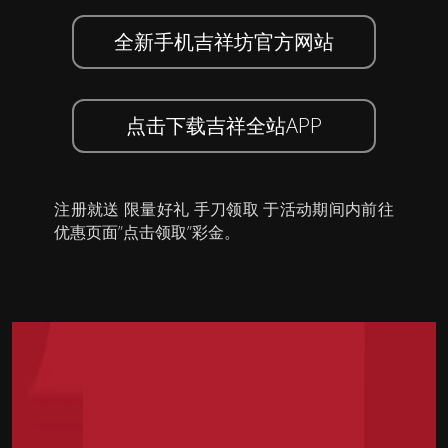
全新手机吉祥坊官方网站
点击下载吉祥全站APP
注册就送 限量好礼 手刀领取 于活动期间内前往
优惠页面”点击领取”彩金。