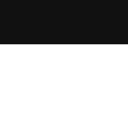
推荐
体育
图片
搞笑
游戏
科技
新会员
注册送18
访问此链接