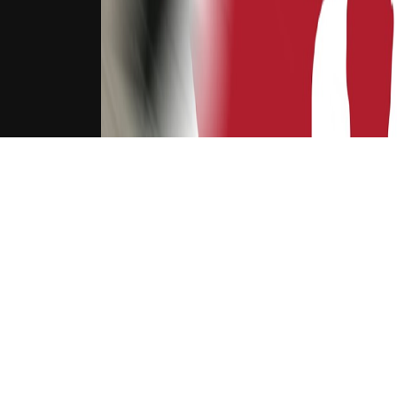
吉祥坊FTI