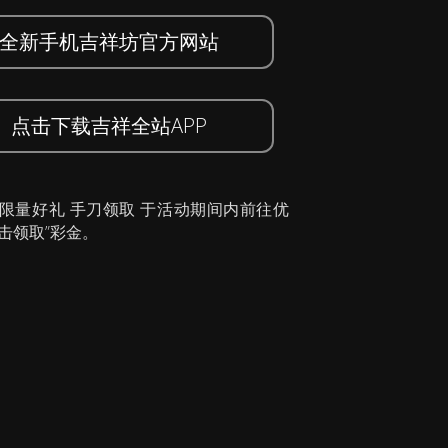
全新手机吉祥坊官方网站
点击下载吉祥全站APP
 限量好礼 手刀领取 于活动期间内前往优
击领取”彩金。