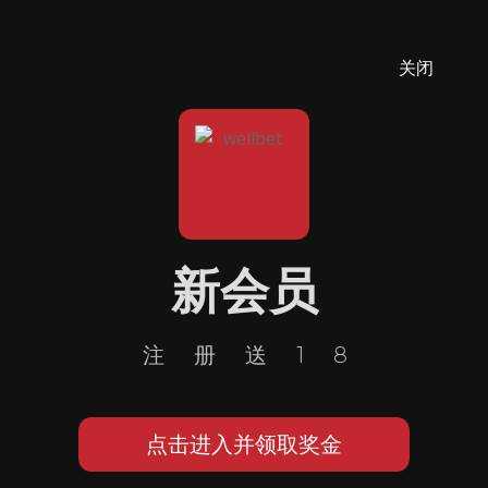
关闭
新会员
注册送18
点击进入并领取奖金