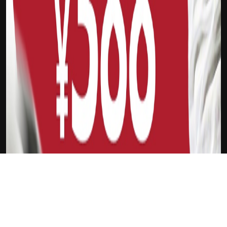
吉祥坊FTI
新会员