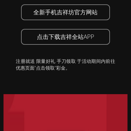
全新手机吉祥坊官方网站
点击下载吉祥全站APP
注册就送 限量好礼 手刀领取 于活动期间内前往
优惠页面”点击领取”彩金。