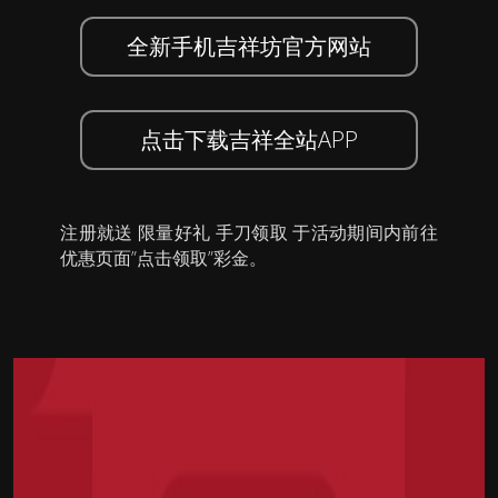
全新手机吉祥坊官方网站
点击下载吉祥全站APP
注册就送 限量好礼 手刀领取 于活动期间内前往
优惠页面”点击领取”彩金。