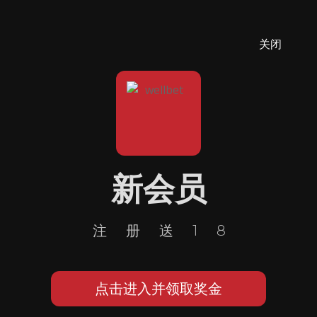
关闭
新会员
注册送18
点击进入并领取奖金