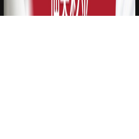
吉祥坊FTI
新会员
注册送18
访问此链接
吉祥独家奖金