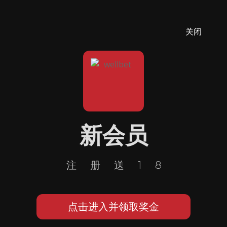
关闭
新会员
注册送18
点击进入并领取奖金