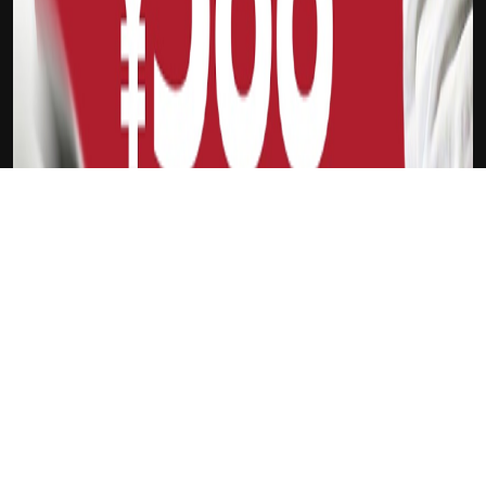
吉祥坊FTI
新会员
注册送18
访问此链接