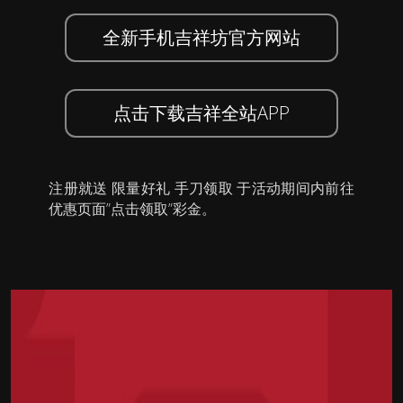
全新手机吉祥坊官方网站
点击下载吉祥全站APP
注册就送 限量好礼 手刀领取 于活动期间内前往
优惠页面”点击领取”彩金。