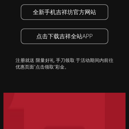
全新手机吉祥坊官方网站
点击下载吉祥全站APP
注册就送 限量好礼 手刀领取 于活动期间内前往
优惠页面”点击领取”彩金。