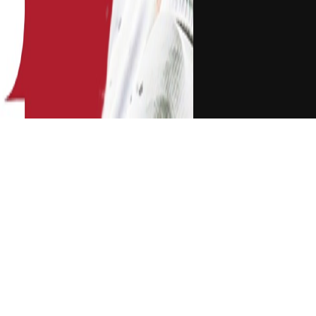
袭!拜仁主帅:咱们本或许输
利亚雷亚尔1-0小胜拜仁之战，却可谓“小比分吊打”的