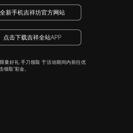
全新手机吉祥坊官方网站
点击下载吉祥全站APP
 限量好礼 手刀领取 于活动期间内前往优
击领取”彩金。