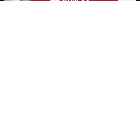
吉祥坊FTI
新会员
注册送18
访问此链接
吉祥独家奖金
注册就送 限量好礼 手刀领取 于活动期间内前往优