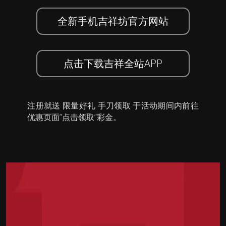
全新手机吉祥坊官方网站
点击下载吉祥全站APP
注册就送 限量好礼 手刀领取 于活动期间内前往
优惠页面”点击领取”彩金。