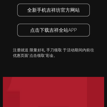
全新手机吉祥坊官方网站
点击下载吉祥全站APP
注册就送 限量好礼 手刀领取 于活动期间内前往
优惠页面”点击领取”彩金。