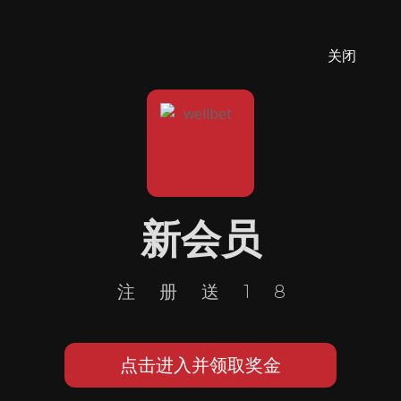
关闭
新会员
注册送18
点击进入并领取奖金