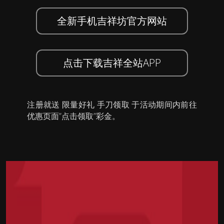
全新手机吉祥坊官方网站
点击下载吉祥全站APP
注册就送 限量好礼 手刀领取 于活动期间内前往
优惠页面”点击领取”彩金。