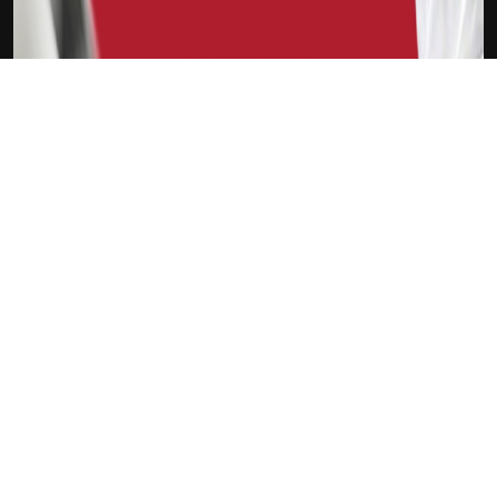
吉祥坊FTI
新会员
注册送18
访问此链接
吉祥独家奖金