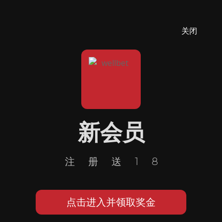
关闭
新会员
注册送18
点击进入并领取奖金