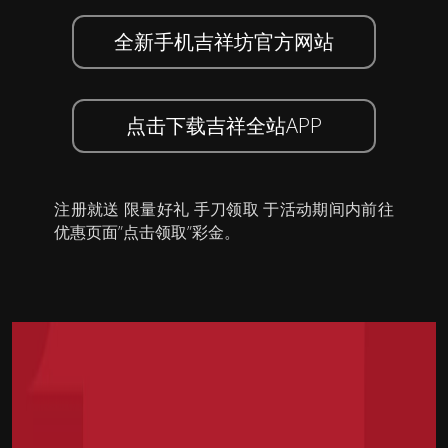
全新手机吉祥坊官方网站
点击下载吉祥全站APP
注册就送 限量好礼 手刀领取 于活动期间内前往
优惠页面”点击领取”彩金。