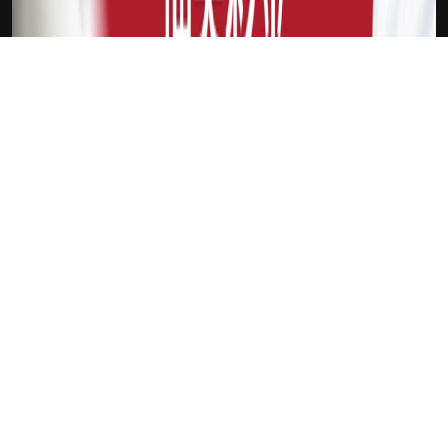
吉祥坊FTI
新会员
注册送18
访问此链接
吉祥独家奖金