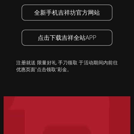
全新手机吉祥坊官方网站
点击下载吉祥全站APP
注册就送 限量好礼 手刀领取 于活动期间内前往
优惠页面”点击领取”彩金。