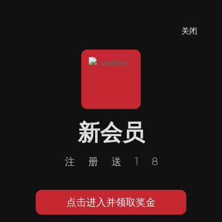
关闭
新会员
注册送18
点击进入并领取奖金