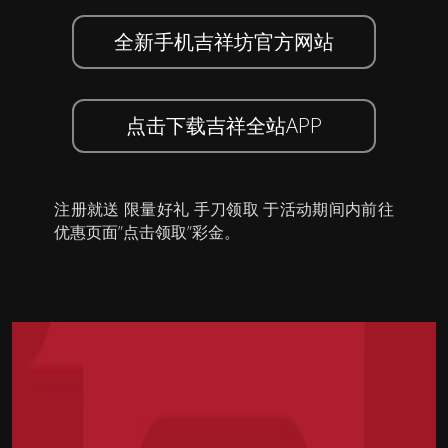
全新手机吉祥坊官方网站
点击下载吉祥全站APP
注册就送 限量好礼 手刀领取 于活动期间内前往
优惠页面”点击领取”彩金。