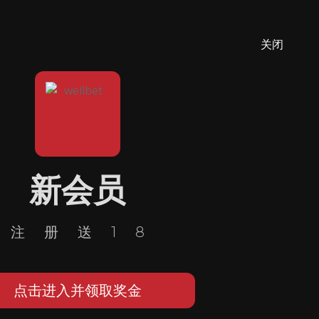
关闭
新会员
注册送18
点击进入并领取奖金