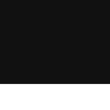
推荐
体育
图片
搞笑
游戏
科技