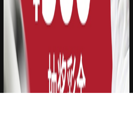
吉祥坊FTI
新会员