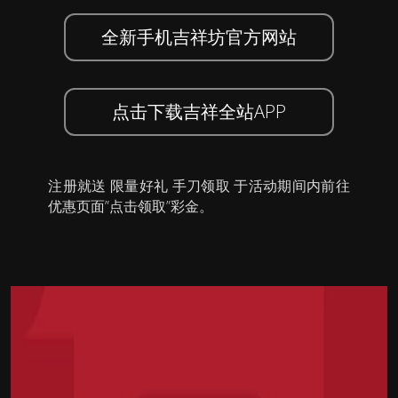
全新手机吉祥坊官方网站
点击下载吉祥全站APP
注册就送 限量好礼 手刀领取 于活动期间内前往
优惠页面”点击领取”彩金。