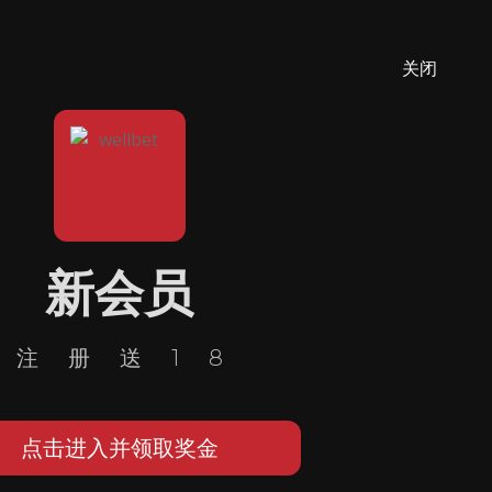
关闭
新会员
注册送18
点击进入并领取奖金