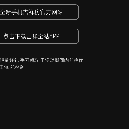
全新手机吉祥坊官方网站
点击下载吉祥全站APP
 限量好礼 手刀领取 于活动期间内前往优
击领取”彩金。