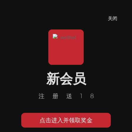
关闭
新会员
注册送18
点击进入并领取奖金