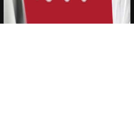
吉祥坊FTI
新会员
注册送18
访问此链接
吉祥独家奖金