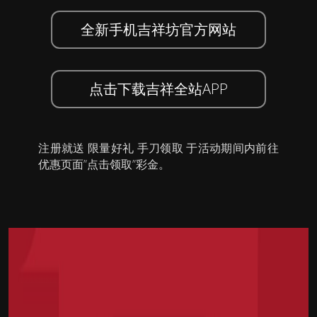
全新手机吉祥坊官方网站
点击下载吉祥全站APP
注册就送 限量好礼 手刀领取 于活动期间内前往
优惠页面”点击领取”彩金。