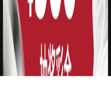
吉祥坊FTI
新会员