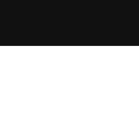
推荐
体育
图片
搞笑
游戏
科技
新会员
注册送18
访问此链接