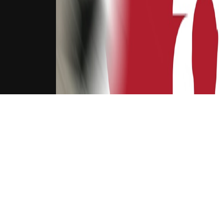
吉祥坊FTI
巴克利公开不满勇士
决赛无压力
NBA
2022年5月26日