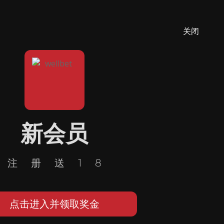
关闭
新会员
注册送18
点击进入并领取奖金