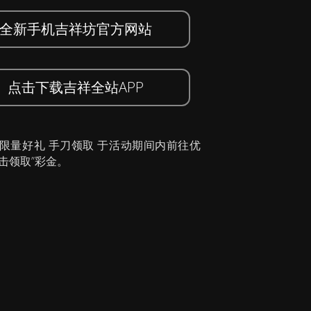
全新手机吉祥坊官方网站
点击下载吉祥全站APP
 限量好礼 手刀领取 于活动期间内前往优
击领取”彩金。