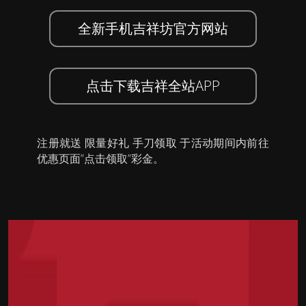
全新手机吉祥坊官方网站
点击下载吉祥全站APP
注册就送 限量好礼 手刀领取 于活动期间内前往
优惠页面”点击领取”彩金。