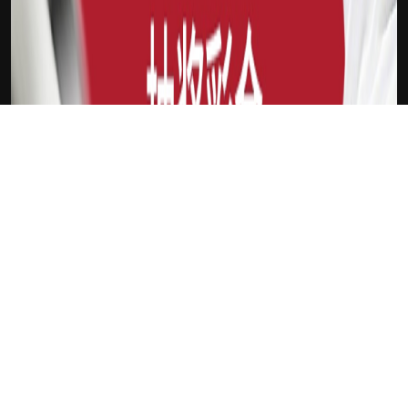
吉祥坊FTI
新会员
注册送18
访问此链接