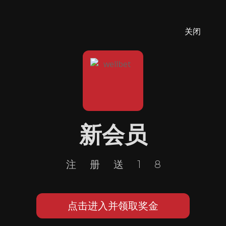
关闭
新会员
注册送18
点击进入并领取奖金