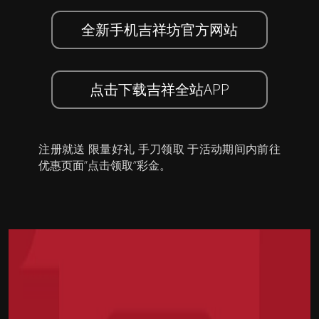
全新手机吉祥坊官方网站
点击下载吉祥全站APP
注册就送 限量好礼 手刀领取 于活动期间内前往
优惠页面”点击领取”彩金。