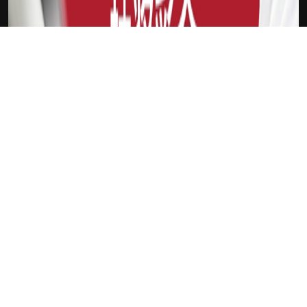
吉祥坊FTI
新会员
注册送18
访问此链接