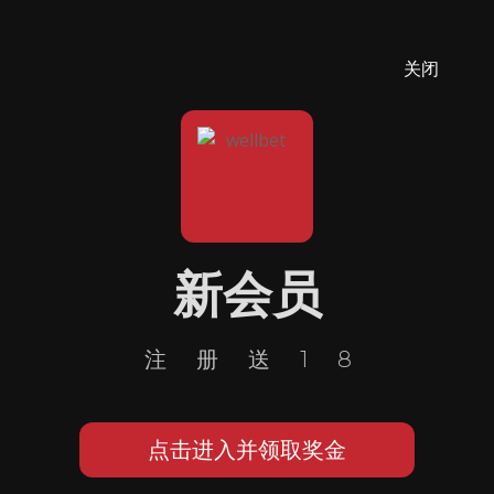
关闭
新会员
注册送18
点击进入并领取奖金