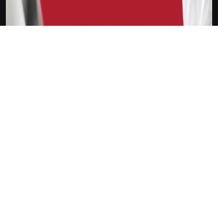
吉祥坊FTI
新会员
注册送18
访问此链接
吉祥独家奖金