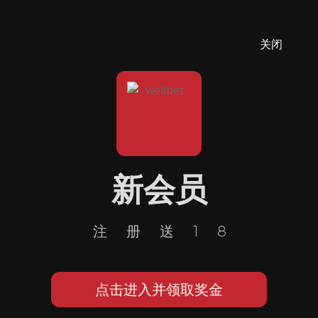
关闭
新会员
注册送18
点击进入并领取奖金