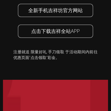
全新手机吉祥坊官方网站
点击下载吉祥全站APP
注册就送 限量好礼 手刀领取 于活动期间内前往
优惠页面”点击领取”彩金。