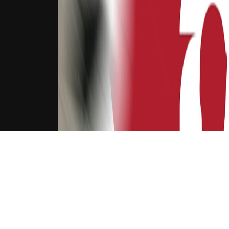
吉祥坊FTI