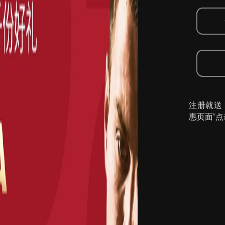
注册就送
惠页面”点