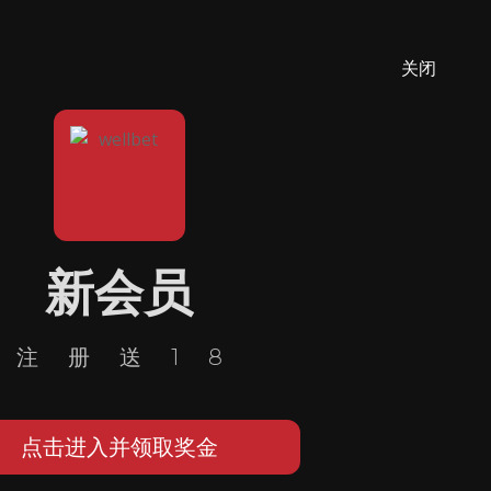
关闭
新会员
注册送18
点击进入并领取奖金