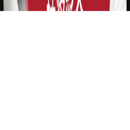
吉祥坊FTI
新会员
注册送18
访问此链接
吉祥独家奖金