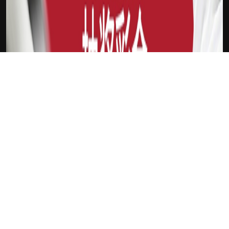
吉祥坊FTI
新会员
注册送18
访问此链接