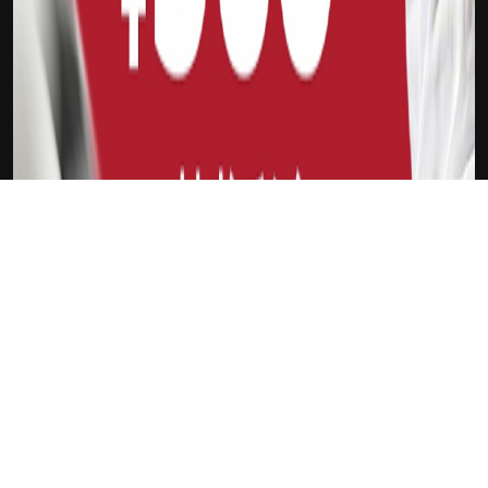
吉祥坊FTI
新会员
注册送18
访问此链接