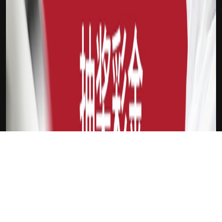
吉祥坊FTI
新会员