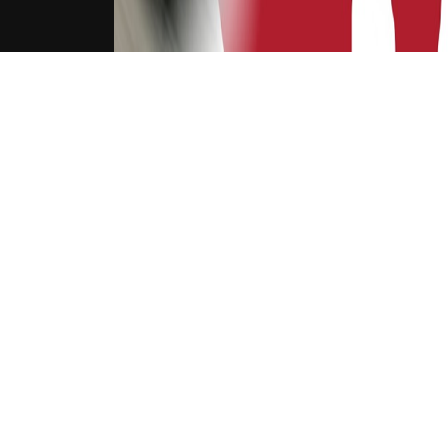
吉祥坊FTI
枪手旧日门神：加盟
英超
2020年11月10日
英超第八轮比赛，维拉在客场3-0打败阿
在阿森纳踢球的门将为维拉首发进场。可以
在赛后承受采访时，马丁内斯再次扎心枪
马丁内斯上个赛季在阿森纳踢球，可是他没
进场时刻770分钟。本年夏窗，马丁内斯选
盟维拉后，马丁内斯成为了球队的肯定主力
首发。