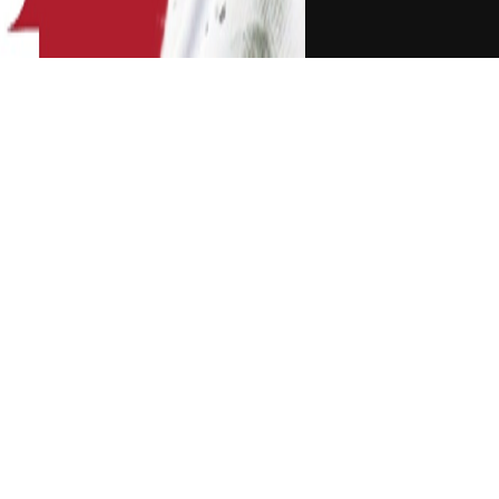
维拉是生计的跋涉
森纳获得了成功，在这场比赛中，马丁内斯这位上个赛季
“手刃”旧主，马丁内斯在老东家面前证明了自己。而
手，他标明脱离阿森纳是其作业生计的跋涉。
有得到重用，在上个赛季仅为枪手在英超进场9次，
择归队，维拉拿出2000万英镑引进了这位门将。在加
，在新赛季前8轮比赛进场七次，而且七场比赛全部