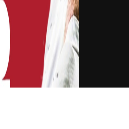
 赛后单独称谢热刺球迷