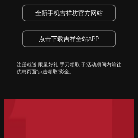
全新手机吉祥坊官方网站
点击下载吉祥全站APP
注册就送 限量好礼 手刀领取 于活动期间内前往
优惠页面”点击领取”彩金。