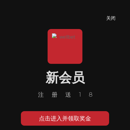
关闭
新会员
注册送18
点击进入并领取奖金