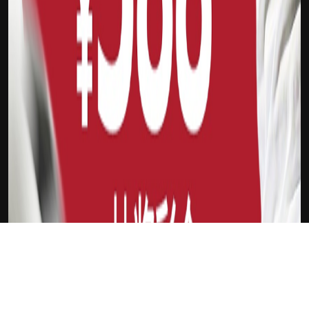
吉祥坊FTI