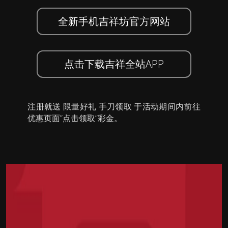
全新手机吉祥坊官方网站
点击下载吉祥全站APP
注册就送 限量好礼 手刀领取 于活动期间内前往
优惠页面”点击领取”彩金。