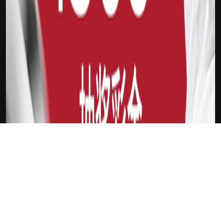
吉祥坊FTI
新会员
注册送18