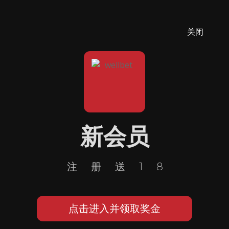
关闭
新会员
注册送18
点击进入并领取奖金