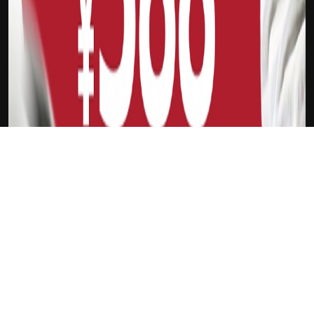
吉祥坊FTI
新会员
注册送18