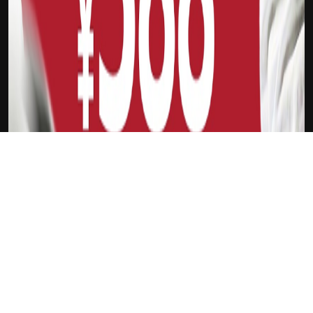
吉祥坊FTI
新会员
注册送18